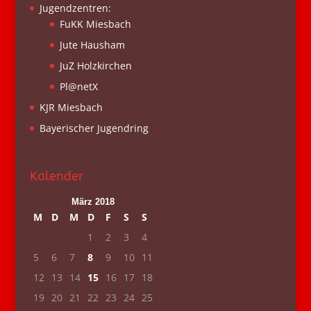
Jugendzentren:
FuKK Miesbach
Jute Hausham
JuZ Holzkirchen
Pl@netX
KJR Miesbach
Bayerischer Jugendring
Kalender
März 2018
M
D
M
D
F
S
S
1
2
3
4
5
6
7
8
9
10
11
12
13
14
15
16
17
18
19
20
21
22
23
24
25