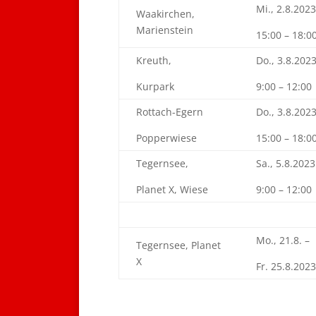
Mi., 2.8.2023
Waakirchen,
Marienstein
15:00 – 18:0
Kreuth,
Do., 3.8.202
Kurpark
9:00 – 12:00
Rottach-Egern
Do., 3.8.202
Popperwiese
15:00 – 18:0
Tegernsee,
Sa., 5.8.2023
Planet X, Wiese
9:00 – 12:00
Mo., 21.8. –
Tegernsee, Planet
X
Fr. 25.8.2023