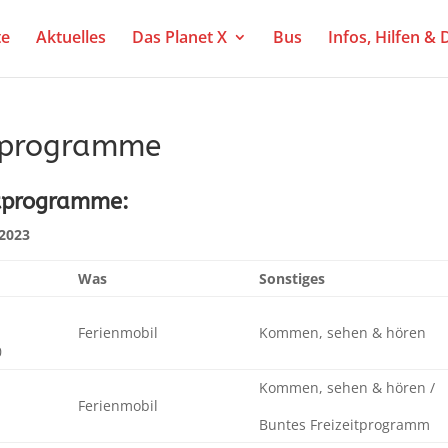
te
Aktuelles
Das Planet X
Bus
Infos, Hilfen &
enprogramme
itprogramme:
2023
Was
Sonstiges
Ferienmobil
Kommen, sehen & hören
0
Kommen, sehen & hören /
Ferienmobil
Buntes Freizeitprogramm