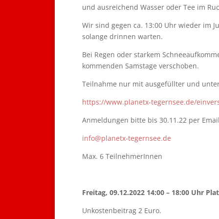
und ausreichend Wasser oder Tee im Ruc
Wir sind gegen ca. 13:00 Uhr wieder im J
solange drinnen warten.
Bei Regen oder starkem Schneeaufkommen 
kommenden Samstage verschoben.
Teilnahme nur mit ausgefüllter und unter
https://www.planetx-tegernsee.de/einver
Anmeldungen bitte bis 30.11.22 per Email
info@planetx-tegernsee.de
Max. 6 TeilnehmerInnen
Freitag, 09.12.2022 14:00 – 18:00 Uhr Pl
Unkostenbeitrag 2 Euro.