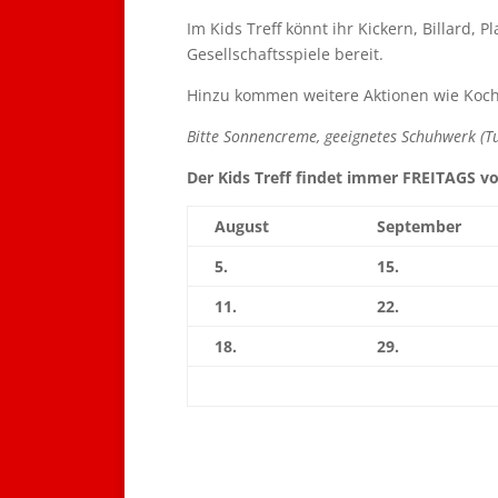
Im Kids Treff könnt ihr Kickern, Billard, 
Gesellschaftsspiele bereit.
Hinzu kommen weitere Aktionen wie Kochen
Bitte Sonnencreme, geeignetes Schuhwerk (T
Der Kids Treff findet immer FREITAGS vo
August
September
5.
15.
11.
22.
18.
29.