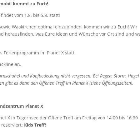
nmobil kommt zu Euch!
ndet vom 1.8. bis 5.8. statt!
sowie Waakirchen optimal einzubinden, kommen wir zu Euch! Wir
d herausfinden, was Eure Ideen und Wünsche vor Ort sind und w
as Ferienprogramm im Planet X statt.
ackline an.
urnschuhe) und Kopfbedeckung nicht vergessen.
Bei Regen, Sturm, Hagel
en gibt es dann den Offenen Treff im Planet X (siehe Öffnungszeiten).
gendzentrum Planet X
et X in Tegernsee der Offene Treff am Freitag von 14:00 bis 16:30
 reserviert:
Kids Treff!