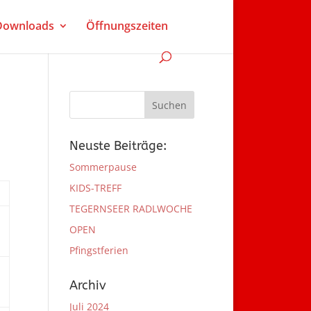
 Downloads
Öffnungszeiten
Neuste Beiträge:
Sommerpause
KIDS-TREFF
TEGERNSEER RADLWOCHE
OPEN
Pfingstferien
Archiv
Juli 2024