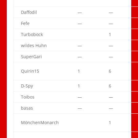
Daffodil
—
—
Fefe
—
—
Turbobock
1
wildes Huhn
—
—
SuperGari
—
—
Quirin15
1
6
D-Spy
1
6
Toibos
—
—
basas
—
—
MönchenMonarch
1