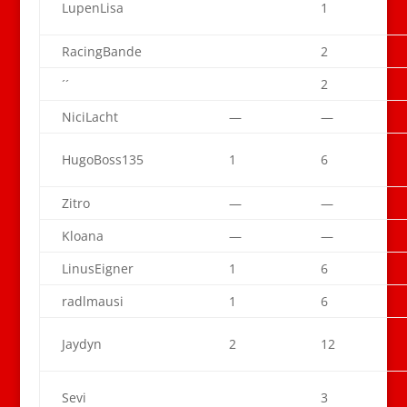
LupenLisa
1
RacingBande
2
´´
2
NiciLacht
—
—
HugoBoss135
1
6
Zitro
—
—
Kloana
—
—
LinusEigner
1
6
radlmausi
1
6
Jaydyn
2
12
Sevi
3