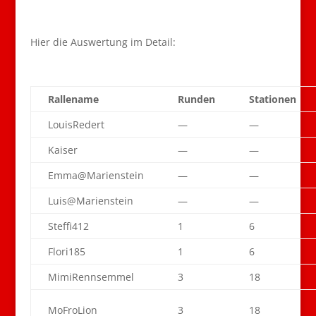
Hier die Auswertung im Detail:
Rallename
Runden
Stationen
LouisRedert
—
—
Kaiser
—
—
Emma@Marienstein
—
—
Luis@Marienstein
—
—
Steffi412
1
6
Flori185
1
6
MimiRennsemmel
3
18
MoFroLion
3
18