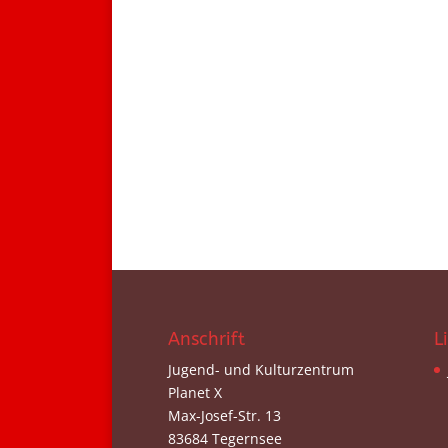
Anschrift
L
Jugend- und Kulturzentrum
Planet X
Max-Josef-Str. 13
83684 Tegernsee