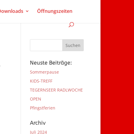
 Downloads
Öffnungszeiten
Neuste Beiträge:
r
Sommerpause
KIDS-TREFF
TEGERNSEER RADLWOCHE
OPEN
Pfingstferien
Archiv
Juli 2024