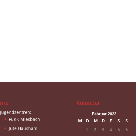
inks
Kalender
Jugendzentren:
Februar 2022
FuKK Miesbach
M
D
M
D
F
S
S
Jute Hausham
1
2
3
4
5
6