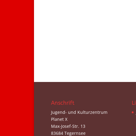
Anschrift
L
Jugend- und Kulturzentrum
Planet X
Max-Josef-Str. 13
83684 Tegernsee