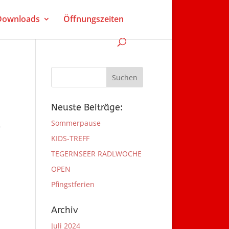
 Downloads
Öffnungszeiten
Neuste Beiträge:
Sommerpause
8
KIDS-TREFF
TEGERNSEER RADLWOCHE
OPEN
Pfingstferien
Archiv
Juli 2024