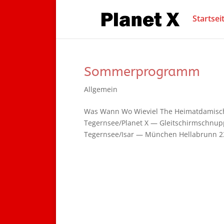
Startsei
Sommerprogramm
Allgemein
Was Wann Wo Wieviel The Heimatdamisch 2
Tegernsee/Planet X — Gleitschirmschnuppe
Tegernsee/Isar — München Hellabrunn 23.