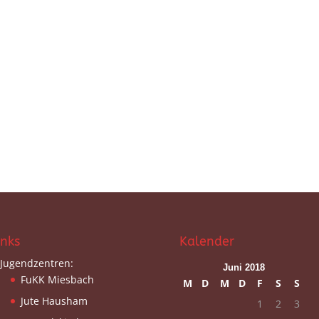
inks
Kalender
Jugendzentren:
Juni 2018
FuKK Miesbach
M
D
M
D
F
S
S
Jute Hausham
1
2
3