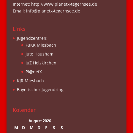
Internet: http://www.planetx-tegernsee.de
Email: info@planetx-tegernsee.de
Links
Jugendzentren:
FuKK Miesbach
Jute Hausham
JuZ Holzkirchen
Pl@netX
KJR Miesbach
Bayerischer Jugendring
Kalender
August 2026
M
D
M
D
F
S
S