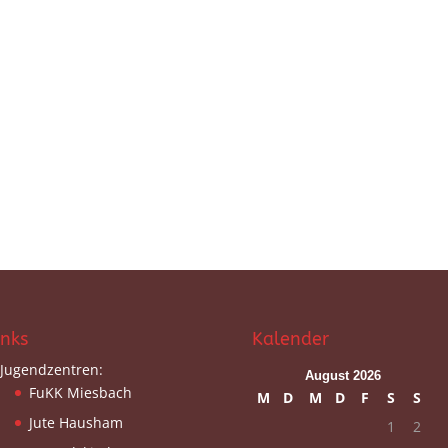
inks
Kalender
Jugendzentren:
August 2026
FuKK Miesbach
M
D
M
D
F
S
S
Jute Hausham
1
2