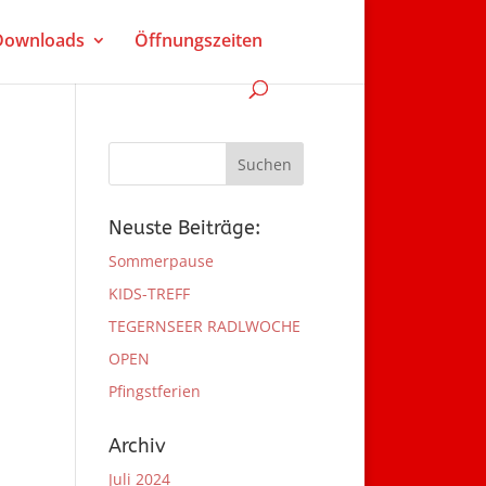
 Downloads
Öffnungszeiten
Neuste Beiträge:
Sommerpause
KIDS-TREFF
TEGERNSEER RADLWOCHE
OPEN
Pfingstferien
Archiv
Juli 2024