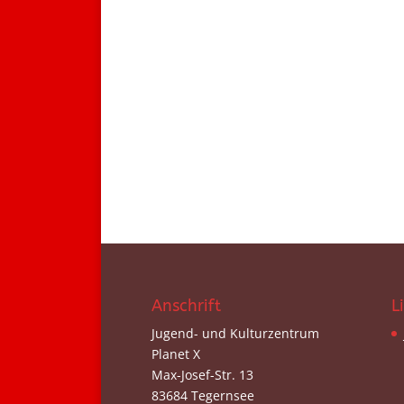
Anschrift
L
Jugend- und Kulturzentrum
Planet X
Max-Josef-Str. 13
83684 Tegernsee