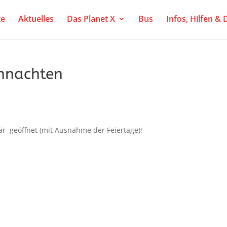
te
Aktuelles
Das Planet X
Bus
Infos, Hilfen &
hnachten
är geöffnet (mit Ausnahme der Feiertage)!