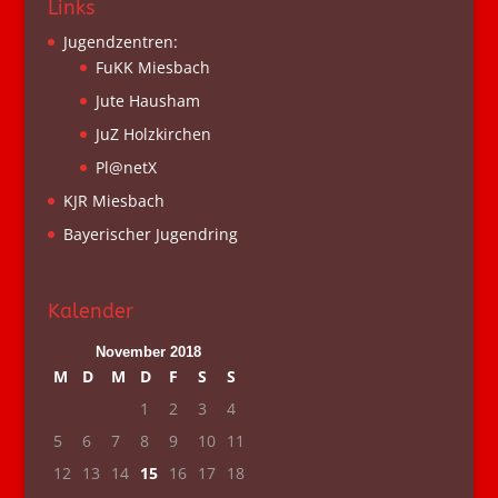
Links
Jugendzentren:
FuKK Miesbach
Jute Hausham
JuZ Holzkirchen
Pl@netX
KJR Miesbach
Bayerischer Jugendring
Kalender
November 2018
M
D
M
D
F
S
S
1
2
3
4
5
6
7
8
9
10
11
12
13
14
15
16
17
18