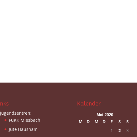
inks
Kalender
Jugendzentren:
Mai 2020
FuKK Miesbach
M
D
M
D
F
S
S
Jute Hausham
1
2
3