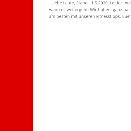
Liebe Leute, Stand 11.5.2020: Leider müs
wann es weitergeht. Wir hoffen, ganz bal
am besten mit unseren Fitnesstipps. Euer.