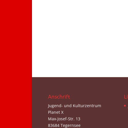
Anschrift
L
Jugend- und Kulturzentrum
Planet X
Max-Josef-Str. 13
83684 Tegernsee