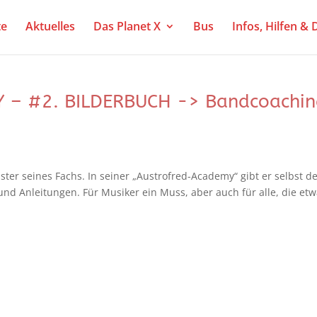
te
Aktuelles
Das Planet X
Bus
Infos, Hilfen &
– #2. BILDERBUCH -> Bandcoachin
ster seines Fachs. In seiner „Austrofred-Academy“ gibt er selbst d
und Anleitungen. Für Musiker ein Muss, aber auch für alle, die et