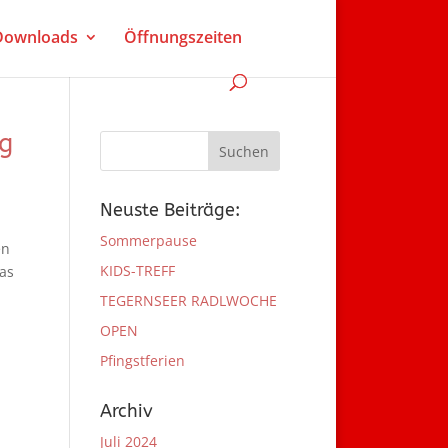
 Downloads
Öffnungszeiten
g
Neuste Beiträge:
Sommerpause
en
KIDS-TREFF
was
TEGERNSEER RADLWOCHE
OPEN
Pfingstferien
Archiv
Juli 2024